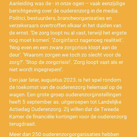
Aanleiding was de - in onze ogen – vaak eenzijdige
berichtgeving over de ouderenzorg in de media.
Politici, bestuurders, brancheorganisaties en
verzekeraars overtroffen elkaar in het duiden van
de ernst. ‘De zorg loopt nu al vast, terwijl het ergste
nog moet komen’. ‘Zorginfarct nagenoeg realiteit’.
‘Nog even en een zware zorgcrisis klopt aan de
deur’. ‘Waarom zorgen we toch zo slecht voor de
zorg?’. ‘Stop de zorgcrisis!’. ‘Zorg loopt vast als er
niet wordt ingegrepen!’.
Een jaar later, augustus 2023, is het spel rondom
de toekomst van de ouderenzorg helemaal op de
wagen. Een grote groep ouderenzorginstellingen
heeft 5 september as. uitgeroepen tot Landelijke
Actiedag Ouderenzorg. Zij willen dat de Tweede
Kamer de financiële kortingen voor de ouderenzorg
terugdraait.
Meer dan 250 ouderenzorgorganisaties hebben