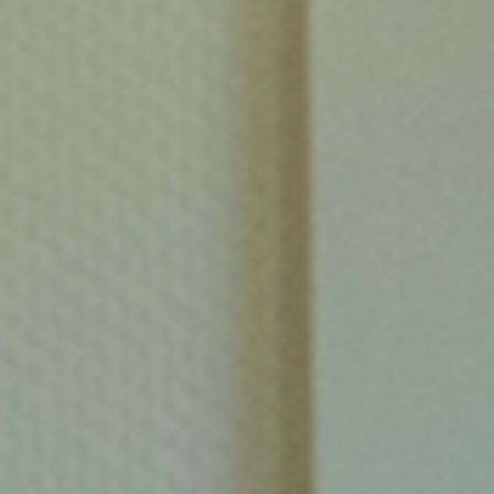
Ben je al klaar voor de
Wkb?
De ingangsdatum van de wet komt steeds
dichterbij.
Word samen met ons Wkb-ready?
Ontdek meer