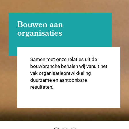
Bouwen aan
organisaties
Mensen maken het
verschil
Samen met onze relaties uit de
Bouwen aan resultaat vergt bouwen
bouwbranche behalen wij vanuit het
aan mensen. Wij bouwen mee met onze
vak organisatieontwikkeling
resultaatgerichte opleidingen en
duurzame en aantoonbare
inspiratiesessies.
resultaten
.