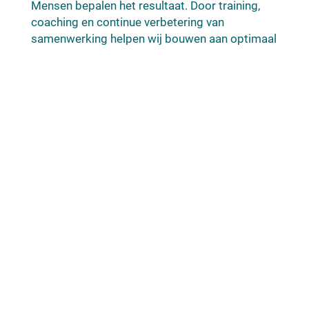
Mensen bepalen het resultaat. Door training,
coaching en continue verbetering van
samenwerking helpen wij bouwen aan optimaal
presterende teams.
Meer weten?
Projectrollen
In programma’s en projecten gebeurt het! Wij
kennen en begrijpen de dynamiek van het
projectenproces in de bouw als geen ander.
Benieuwd naar onze impact?
Leer verder