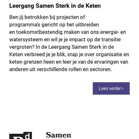
Leergang Samen Sterk in de Keten
Ben jij
betrokken
bij
projecten of
programma
’
s
gericht op het uitbreiden
en
toekomstbestendig maken van
ons energie- en
watersysteem en
wil je je
impact op de transitie
vergrote
n? In de
L
eergang
Samen Sterk in de
Keten
verbreed je je blik, stap je over organisatie
en
keten
grenzen heen en leer je van de ervaringen van
anderen uit verschillende rollen en
s
ectoren
.
Lees verder