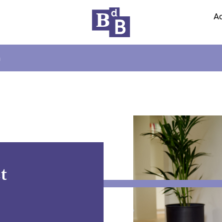
Ac
n
t