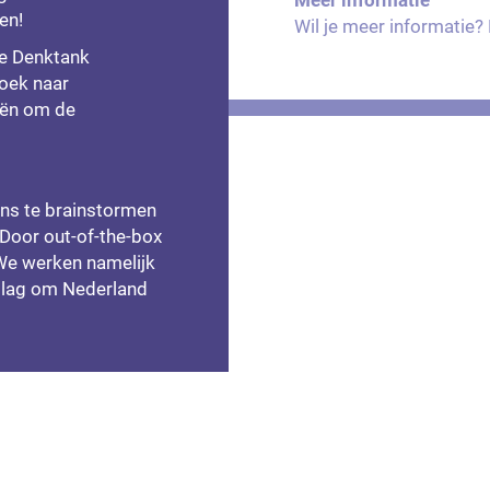
en!
Wil je meer informatie
de Denktank
zoek naar
eën om de
ons te brainstormen
 Door out-of-the-box
 We werken namelijk
slag om Nederland