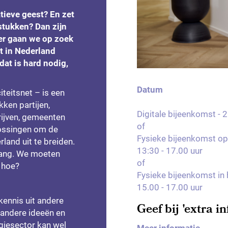
atieve geest? En zet
gstukken? Dan zijn
er gaan we op zoek
t in Nederland
dat is hard nodig,
Datum
iteitsnet – is een
kken partijen,
Digitale bijeenkomst - 
rijven, gemeenten
of
lossingen om de
Fysieke bijeenkomst op 
rland uit te breiden.
13:30 - 17.00 uur
 lang. We moeten
of
 hoe?
Fysieke bijeenkomst in 
15.00 - 17.00 uur
kennis uit andere
Geef bij 'extra i
 andere ideeën en
giesector kan wel
Meer informatie