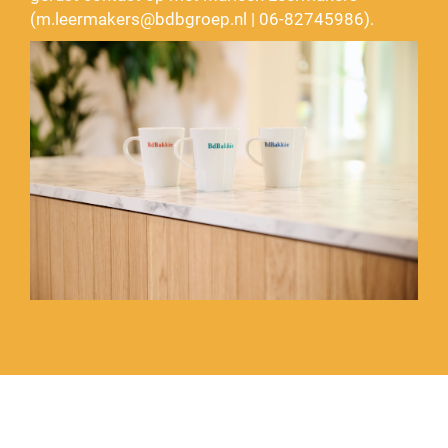
(
m.leermakers@bdbgroep.nl
| 06-82745986).