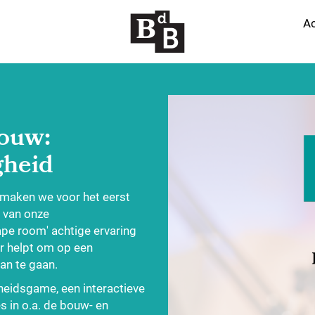
Ac
Bouw:
gheid
t maken we voor het eerst
 van onze
ape room' achtige ervaring
or helpt om op een
an te gaan.
heidsgame, een interactieve
s in o.a. de bouw- en