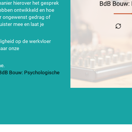
anier hierover het gesprek
ebben ontwikkeld en hoe
er ongewenst gedrag of
uister mee en laat je
ligheid op de werkvloer
naar onze
me.
t BdB Bouw: Psychologische