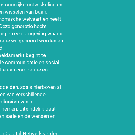
persoonlijke ontwikkeling en
ten wisselen van baan.
nomische welvaart en heeft
Deze generatie hecht
iing en een omgeving waarin
eratie wil gehoord worden en
d.
rbeidsmarkt begint te
ale communicatie en social
fte aan competitie en
ddelden, zoals hierboven al
en van verschillende
n
boeien
van je
nemen. Uiteindelijk gaat
ganisatie en de wensen en
n Capital Netwerk verder