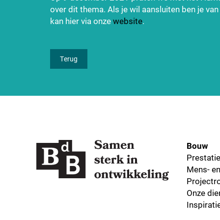
over dit thema. Als je wil aansluiten ben je va
kan hier via onze
website
.
Terug
Bouw
Prestati
Mens- en
Projectro
Onze die
Inspirat