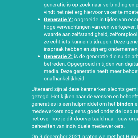
generatie is op zoek naar verbinding en 
vindt het niet erg hiervoor vaker te moe
Generatie Y:
opgroeide in tijden van eco
hoge verwachtingen van een werkgever. 
waarde aan zelfstandigheid, zelfontploo
ze echt iets kunnen bijdragen. Deze gen
inspraak hebben en zijn erg ondernemen
Generatie Z:
is de generatie die nu de a
betreden. Opgegroeid in tijden van digit
media. Deze generatie heeft meer behoe
onafhankelijkheid.
Uiteraard zijn al deze kenmerken slechts gemi
gezegd. Het kijken naar de wensen en behoeft
generaties is een hulpmiddel om het
binden
e
medewerkers nog eens goed onder de loep te 
het over hoe je dit doorvertaald naar jouw or
behoeften van individuele medewerkers.
Op 9 december 2021 praten we met het Huma