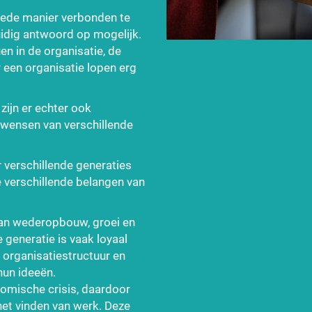
ede manier verbonden te
uidig antwoord op mogelijk.
en in de organisatie, de
 een organisatie lopen erg
zijn er echter ook
 wensen van verschillende
r verschillende generaties
e verschillende belangen van
 van wederopbouw, groei en
 generatie is vaak loyaal
 organisatiestructuur en
hun ideeën.
omische crisis, daardoor
et vinden van werk. Deze