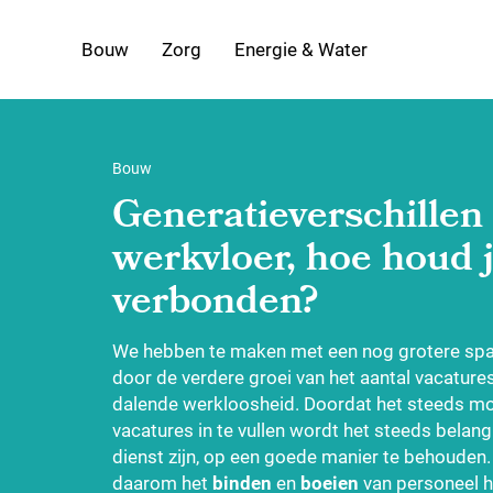
Bouw
Zorg
Energie & Water
Bouw
Generatieverschillen
werkvloer, hoe houd 
verbonden?
We hebben te maken met een nog grotere spa
door de verdere groei van het aantal vacature
dalende werkloosheid. Doordat het steeds mo
vacatures in te vullen wordt het steeds belan
dienst zijn, op een goede manier te behouden
daarom het
binden
en
boeien
van personeel h