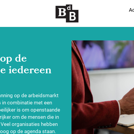
Ac
 op de
je iedereen
nning op de arbeidsmarkt
s in combinatie met een
eilijker is om openstaande
grijker om de mensen die in
. Veel organisaties hebben
oog op de agenda staan.