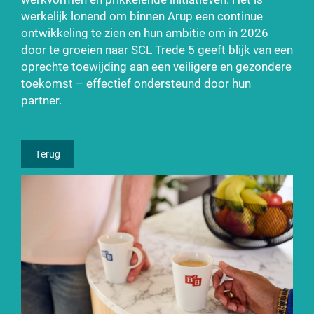
werkelijk lonend om binnen Arup een continue
ontwikkeling te zien en hun ambitie om in 2026
door te groeien naar SCL Trede 5 geeft blijk van een
oprechte toewijding aan een veiligere en gezondere
toekomst – effectief ondersteund door hun
partner.
Terug