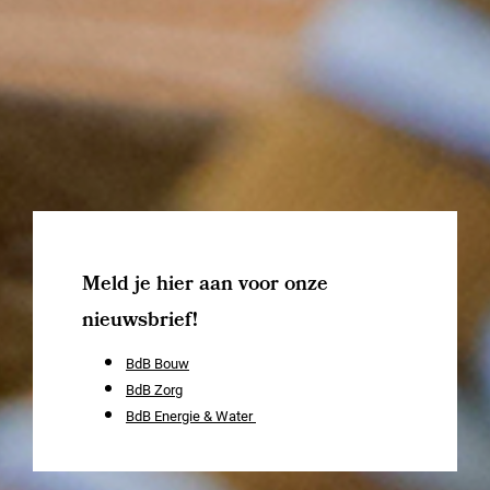
Betrokken en
ondernemende
professionals
In de kern zijn wij een bedrijf van
Meld je hier aan voor onze
mensen die andere mensen graag
helpen.
nieuwsbrief!
BdB Bouw
Leer ons kennen
BdB Zorg
BdB Energie & Water