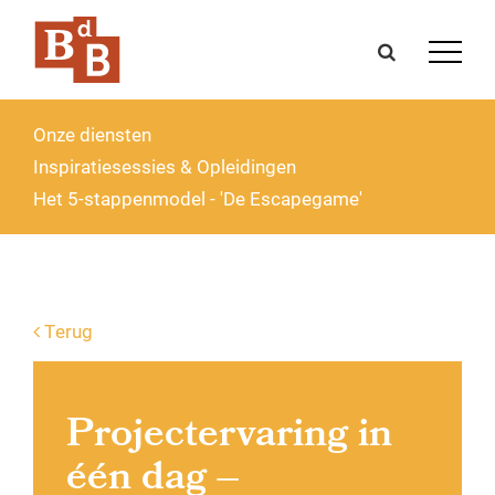
Onze diensten
Inspiratiesessies & Opleidingen
Het 5-stappenmodel - 'De Escapegame'
Terug
Projectervaring in
één dag –